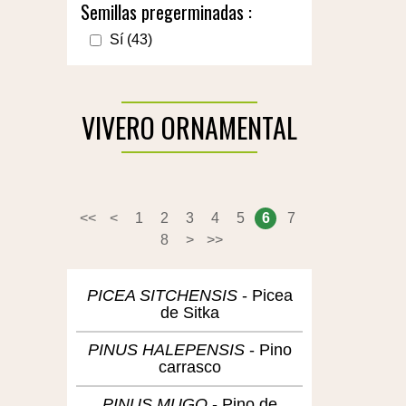
Semillas pregerminadas :
Sí
(43)
VIVERO ORNAMENTAL
<<
<
1
2
3
4
5
6
7
8
>
>>
PICEA SITCHENSIS
Picea
de Sitka
PINUS HALEPENSIS
Pino
carrasco
PINUS MUGO
Pino de