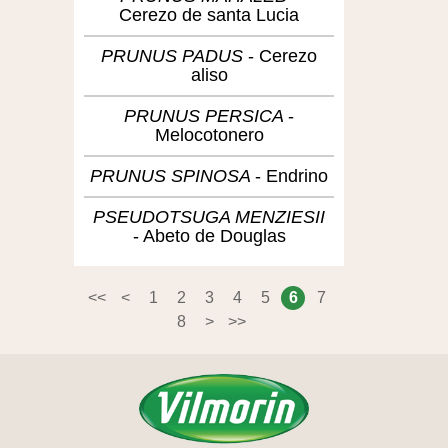
Cerezo de santa Lucia
PRUNUS PADUS
Cerezo
aliso
PRUNUS PERSICA
Melocotonero
PRUNUS SPINOSA
Endrino
PSEUDOTSUGA MENZIESII
Abeto de Douglas
<<
<
1
2
3
4
5
6
7
8
>
>>